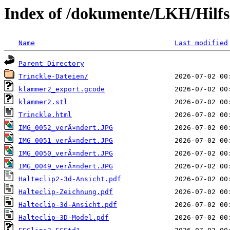
Index of /dokumente/LKH/Hilf
Name
Last modified
Parent Directory
Trinckle-Dateien/
klammer2_export.gcode
klammer2.stl
Trinckle.html
IMG_0052_verÃ¤ndert.JPG
IMG_0051_verÃ¤ndert.JPG
IMG_0050_verÃ¤ndert.JPG
IMG_0049_verÃ¤ndert.JPG
Halteclip2-3d-Ansicht.pdf
Halteclip-Zeichnung.pdf
Halteclip-3d-Ansicht.pdf
Halteclip-3D-Model.pdf