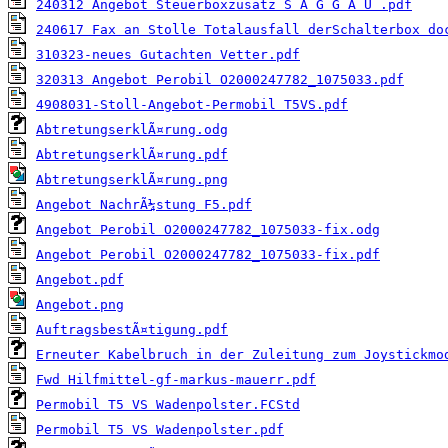
240312 Angebot Steuerboxzusatz S A G G A U .pdf
240617 Fax an Stolle Totalausfall derSchalterbox do
310323-neues Gutachten Vetter.pdf
320313 Angebot Perobil O2000247782_1075033.pdf
4908031-Stoll-Angebot-Permobil T5VS.pdf
AbtretungserklÃ¤rung.odg
AbtretungserklÃ¤rung.pdf
AbtretungserklÃ¤rung.png
Angebot NachrÃ¼stung F5.pdf
Angebot Perobil O2000247782_1075033-fix.odg
Angebot Perobil O2000247782_1075033-fix.pdf
Angebot.pdf
Angebot.png
AuftragsbestÃ¤tigung.pdf
Erneuter Kabelbruch in der Zuleitung zum Joystickmo
Fwd Hilfmittel-gf-markus-mauerr.pdf
Permobil T5 VS Wadenpolster.FCStd
Permobil T5 VS Wadenpolster.pdf