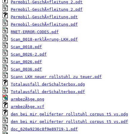
Permobil-GeschÃ¤fleitung 2.odt
Permobil-GeschÃ¤fleitung 2.pdf
Permobil-GeschÃ¤fleitung.odt
Permobil-GeschÃ¤fleitung.pdf
RNET-ERROR-CODES.pdf
Scan_0018-erklÃ¤rung-LKH.pdf
Scan_0018.pdf
Scan_0026-2.pdf
Scan_0026.pdf
Scan_0036.pdf
Scann LKH neuer rollstuhl zu teuer.pdf
Totalausfall derSchalterbox.odg
Totalausfall derSchalterbox.pdf
armbezÃ¼ge.png
armbezÃ¼ge.xcf
den bei mir geliferter rollstuhl corpus t5 vs.odg
den bei mir geliferter rollstuhl corpus t5 vs.pdf
doc_620a9236c8f9e89719-1.pdf