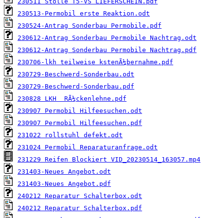
230511 Stolle T5-VS LIEFERSCHEIN.pdf
230513-Permobil erste Reaktion.odt
230524-Antrag Sonderbau Permobile.pdf
230612-Antrag Sonderbau Permobile Nachtrag.odt
230612-Antrag Sonderbau Permobile Nachtrag.pdf
230706-lkh teilweise kstenÃ¼bernahme.pdf
230729-Beschwerd-Sonderbau.odt
230729-Beschwerd-Sonderbau.pdf
230828 LKH  RÃ¼ckenlehne.pdf
230907 Permobil Hilfeesuchen.odt
230907 Permobil Hilfeesuchen.pdf
231022 rollstuhl defekt.odt
231024 Permobil Reparaturanfrage.odt
231229 Reifen Blockiert VID_20230514_163057.mp4
231403-Neues Angebot.odt
231403-Neues Angebot.pdf
240212 Reparatur Schalterbox.odt
240212 Reparatur Schalterbox.pdf