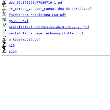
doc_65e870290a77089719-1.pdf
f5_corpus_vs-user_manual-deu-de-335338.pdf
faxdeckbat-erklÃ¤rung-LKH.pdf
gn36-3.dxf
preisliste-f5-corpus-vs-ab-01-01-2023.pdf
seite1 lkh anlage rechnung stolle .pdf
u_kapermobil.pdf
x20
x20D