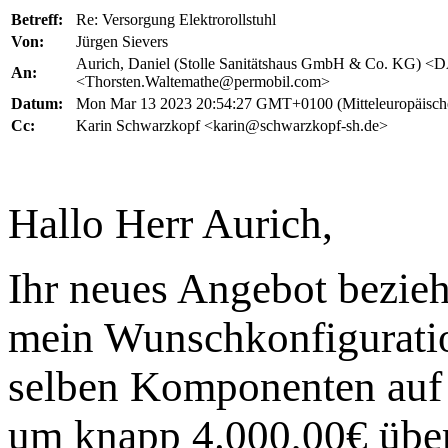
Betreff:
Re: Versorgung Elektrorollstuhl
Von:
Jürgen Sievers
Aurich, Daniel (Stolle Sanitätshaus GmbH & Co. KG) <D
An:
<Thorsten.Waltemathe@permobil.com>
Datum:
Mon Mar 13 2023 20:54:27 GMT+0100 (Mitteleuropäische
Cc:
Karin Schwarzkopf <karin@schwarzkopf-sh.de>
Hallo Herr Aurich,
Ihr neues Angebot bezieh
mein Wunschkonfiguratio
selben Komponenten auf 
um knapp 4.000,00€ über