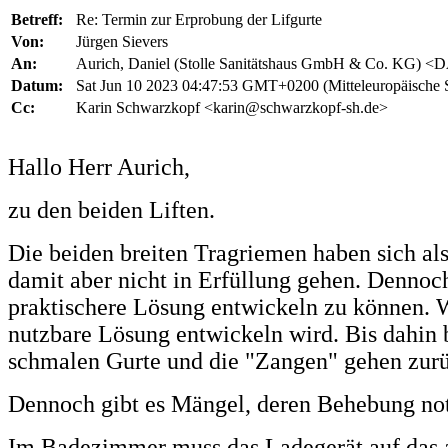
Betreff:
Re: Termin zur Erprobung der Lifgurte
Von:
Jürgen Sievers
An:
Aurich, Daniel (Stolle Sanitätshaus GmbH & Co. KG) <D
Datum:
Sat Jun 10 2023 04:47:53 GMT+0200 (Mitteleuropäische 
Cc:
Karin Schwarzkopf <karin@schwarzkopf-sh.de>
Hallo Herr Aurich,
zu den beiden Liften.
Die beiden breiten Tragriemen haben sich al
damit aber nicht in Erfüllung gehen. Dennoc
praktischere Lösung entwickeln zu können. W
nutzbare Lösung entwickeln wird. Bis dahin 
schmalen Gurte und die "Zangen" gehen zur
Dennoch gibt es Mängel, deren Behebung not
Im Badezimmer muss das Ladegerät auf das a