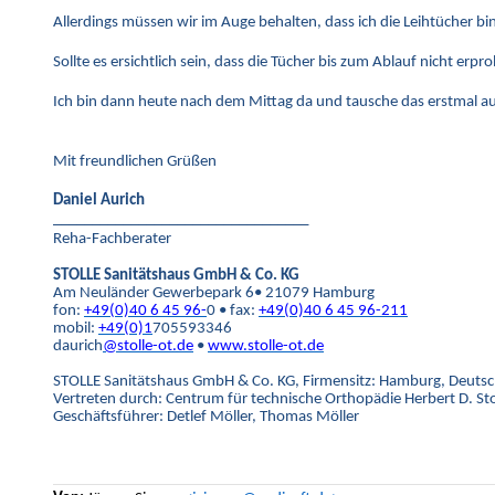
Allerdings müssen wir im Auge behalten, dass ich die Leihtücher b
Sollte es ersichtlich sein, dass die Tücher bis zum Ablauf nicht e
Ich bin dann heute nach dem Mittag da und tausche das erstmal au
Mit freundlichen Grüßen
Daniel Aurich
_________________________________
Reha-Fachberater
STOLLE Sanitätshaus GmbH & Co. KG
Am Neuländer Gewerbepark 6• 21079 Hamburg
fon:
+49(0)40 6 45 96-
0 • fax:
+49(0)40 6 45 96-
211
mobil:
+49(0)1
705593346
daurich
@stolle-ot.de
•
www.stolle-ot.de
STOLLE Sanitätshaus GmbH & Co. KG, Firmensitz: Hamburg, Deuts
Vertreten durch: Centrum für technische Orthopädie Herbert D. 
Geschäftsführer: Detlef Möller, Thomas Möller