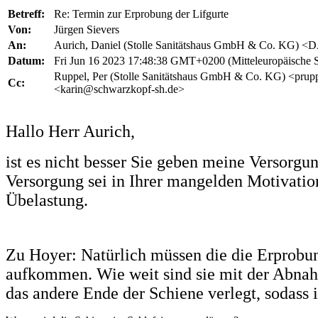
Betreff:
Re: Termin zur Erprobung der Lifgurte
Von:
Jürgen Sievers
An:
Aurich, Daniel (Stolle Sanitätshaus GmbH & Co. KG) <D
Datum:
Fri Jun 16 2023 17:48:38 GMT+0200 (Mitteleuropäische 
Ruppel, Per (Stolle Sanitätshaus GmbH & Co. KG) <prupp
Cc:
<karin@schwarzkopf-sh.de>
Hallo Herr Aurich,
ist es nicht besser Sie geben meine Versorgu
Versorgung sei in Ihrer mangelden Motivatio
Übelastung.
Zu Hoyer: Natürlich müssen die die Erprobu
aufkommen. Wie weit sind sie mit der Abnah
das andere Ende der Schiene verlegt, sodass