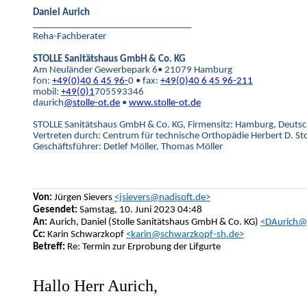
Daniel Aurich
_________________________________
Reha-Fachberater
STOLLE Sanitätshaus GmbH & Co. KG
Am Neuländer Gewerbepark 6• 21079 Hamburg
fon:
+49(0)40 6 45 96-
0 • fax:
+49(0)40 6 45 96-
211
mobil:
+49(0)1
705593346
daurich
@stolle-ot.de
•
www.stolle-ot.de
STOLLE Sanitätshaus GmbH & Co. KG, Firmensitz: Hamburg, Deuts
Vertreten durch: Centrum für technische Orthopädie Herbert D. 
Geschäftsführer: Detlef Möller, Thomas Möller
Von:
Jürgen Sievers
<jsievers@nadisoft.de>
Gesendet:
Samstag, 10. Juni 2023 04:48
An:
Aurich, Daniel (Stolle Sanitätshaus GmbH & Co. KG)
<DAurich@s
Cc:
Karin Schwarzkopf
<karin@schwarzkopf-sh.de>
Betreff:
Re: Termin zur Erprobung der Lifgurte
Hallo Herr Aurich,