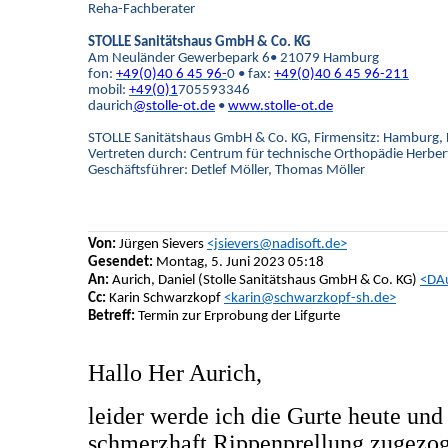
Reha-Fachberater
STOLLE Sanitätshaus GmbH & Co. KG
Am Neuländer Gewerbepark 6• 21079 Hamburg
fon:
+49(0)40 6 45 96-
0 • fax:
+49(0)40 6 45 96-
211
mobil:
+49(0)1
705593346
daurich
@stolle-ot.de
•
www.stolle-ot.de
STOLLE Sanitätshaus GmbH & Co. KG, Firmensitz: Hamburg,
Vertreten durch: Centrum für technische Orthopädie Herbe
Geschäftsführer: Detlef Möller, Thomas Möller
Von:
Jürgen Sievers
<jsievers@nadisoft.de>
Gesendet:
Montag, 5. Juni 2023 05:18
An:
Aurich, Daniel (Stolle Sanitätshaus GmbH & Co. KG)
<DAu
Cc:
Karin Schwarzkopf
<karin@schwarzkopf-sh.de>
Betreff:
Termin zur Erprobung der Lifgurte
Hallo Her Aurich,
leider werde ich die Gurte heute un
schmerzhaft Rippenprellung zugezoge