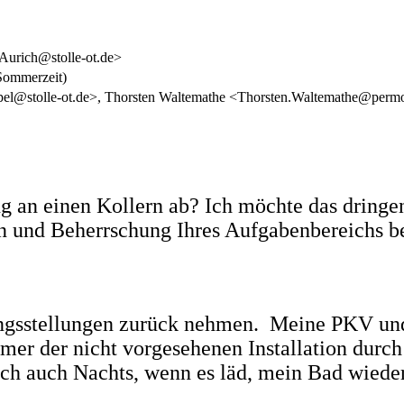
Aurich@stolle-ot.de>
Sommerzeit)
el@stolle-ot.de>, Thorsten Waltemathe <Thorsten.Waltemathe@permob
ng an einen Kollern ab? Ich möchte das dringe
n und Beherrschung Ihres Aufgabenbereichs beg
ngsstellungen zurück nehmen. Meine PKV und 
mer der nicht vorgesehenen Installation dur
 ich auch Nachts, wenn es läd, mein Bad wiede