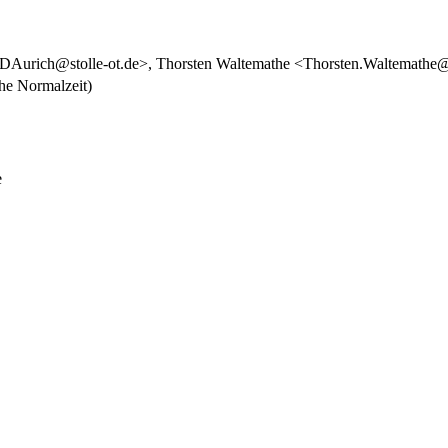
<DAurich@stolle-ot.de>, Thorsten Waltemathe <Thorsten.Waltemath
e Normalzeit)
e