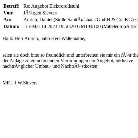
Betreff:
Re: Angebot Elektrorollstuhl
Von:
JÃ¼rgen Sievers
An:
Aurich, Daniel (Stolle SanitÃ¤tshaus GmbH & Co. KG) 
Datum:
Tue Mar 14 2023 19:56:20 GMT+0100 (MitteleuropÃ¤isch
Hallo Herr Aurich, hallo Herr Waltemathe,
seien sie doch bitte so freundlich und unterbreiten sie mir ein fÃ¼r di
der Anlage zu entnehmenden Verordnungen ein Angebot, inklusive
nachtrÃ¤glicher Umbau- und NachtrÃ¼stkosten.
MfG. J.W.Sievers