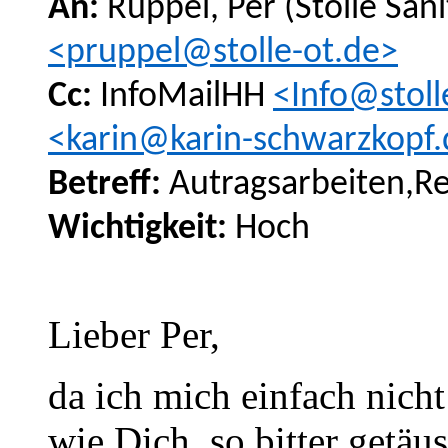
An:
Ruppel, Per (Stolle Sa
<pruppel@stolle-ot.de>
Cc:
InfoMailHH
<Info@stoll
<karin@karin-schwarzkopf
Betreff:
Autragsarbeiten,Re
Wichtigkeit:
Hoch
Lieber Per,
da ich mich einfach nich
wie Dich, so bitter getäu