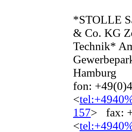
*STOLLE Sa
& Co. KG Ze
Technik* Am
Gewerbepar
Hamburg
fon: +49(0)
<
tel:+494
157
> fax: +
<
tel:+494