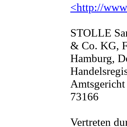
<http://www.
STOLLE San
& Co. KG, F
Hamburg, De
Handelsregi
Amtsgerich
73166
Vertreten du