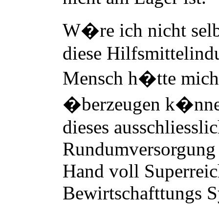
W
�
re ich nicht sel
diese Hilfsmittelind
Mensch h
�
tte mic
�
berzeugen k
�
nn
dieses ausschliesslic
Rundumversorgung m
Hand voll Superreic
Bewirtschafttungs S