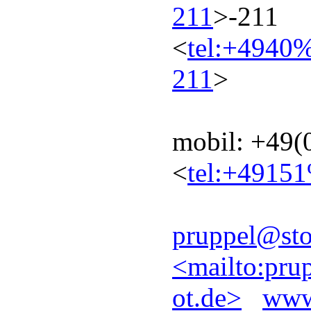
211
>-211
<
tel:+494
211
>
mobil: +49(
<
tel:+491
pruppel@stol
<mailto:pru
ot.de>
www.