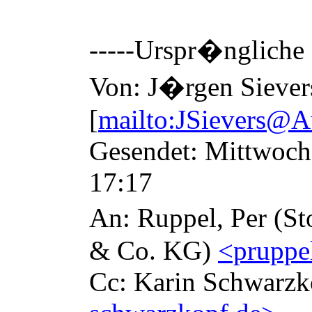
-----Urspr
�
ngliche 
Von: J
�
rgen Siever
[
mailto:JSievers@A
Gesendet: Mittwoch
17:17
An: Ruppel, Per (Sto
& Co. KG)
<pruppe
Cc: Karin Schwarz