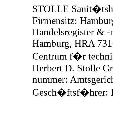
STOLLE Sanit
�
ts
Firmensitz: Hambur
Handelsregister & 
Hamburg, HRA 73166
Centrum f
�
r techn
Herbert D. Stolle G
nummer: Amtsgeric
Gesch
�
ftsf
�
hrer: