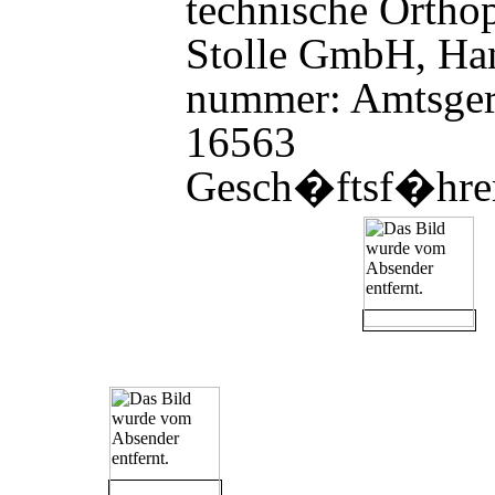
technische Ortho
Stolle GmbH, Han
nummer: Amtsge
16563
Gesch
�
ftsf
�
hre