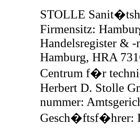
STOLLE Sanit
�
ts
Firmensitz: Hambur
Handelsregister & 
Hamburg, HRA 73166
Centrum f
�
r techn
Herbert D. Stolle G
nummer: Amtsgeric
Gesch
�
ftsf
�
hrer: