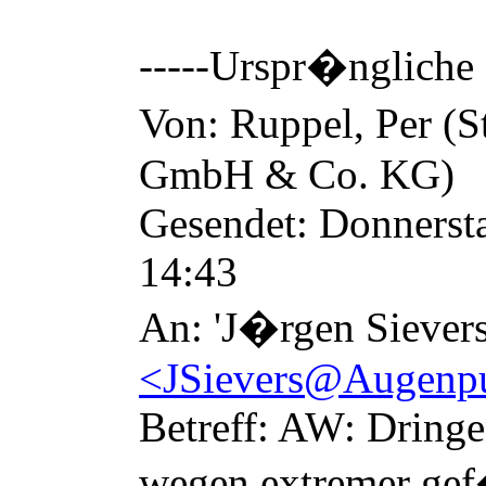
-----Urspr
�
ngliche 
Von: Ruppel, Per (St
GmbH & Co. KG)
Gesendet: Donnerst
14:43
An: 'J
�
rgen Sievers
<JSievers@Augenpu
Betreff: AW: Dring
wegen extremer gef