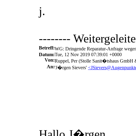
j.
-------- Weitergeleite
Betreff:
WG: Dringende Reparatur-Anfrage wegen
Datum:
Tue, 12 Nov 2019 07:39:01 +0000
Von:
Ruppel, Per (Stolle Sanit
�
tshaus GmbH 
An:
'J
�
rgen Sievers'
<JSievers@Augenpunkt
Hallo J
�
rgen,